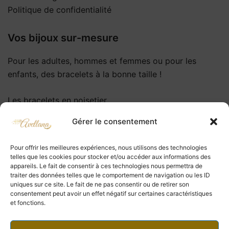
Politique de confidentialité
Vos bijoux sur-mesure
Pour les adultes, hommes et femmes ou pour les
enfants, des bracelets à la bonne taille !
Les bracelets en noisetier
Les colliers en noisetier
Gérer le consentement
Les bracelets en pierres
Les bracelets prénoms
Pour offrir les meilleures expériences, nous utilisons des technologies
telles que les cookies pour stocker et/ou accéder aux informations des
Des bijoux à offrir ou à s’offrir
appareils. Le fait de consentir à ces technologies nous permettra de
traiter des données telles que le comportement de navigation ou les ID
uniques sur ce site. Le fait de ne pas consentir ou de retirer son
Des bijoux nature, esthétiques et éthiques
consentement peut avoir un effet négatif sur certaines caractéristiques
et fonctions.
Chaque bijou est personnalisable selon vos souhaits
afin d’obtenir un bijou unique qui vous ressemble