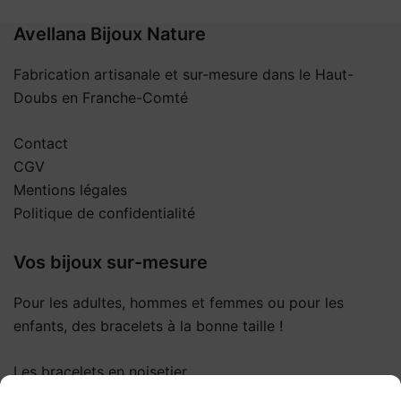
Avellana Bijoux Nature
Fabrication artisanale et sur-mesure dans le Haut-
Doubs en Franche-Comté
Contact
CGV
Mentions légales
Politique de confidentialité
Vos bijoux sur-mesure
Pour les adultes, hommes et femmes ou pour les
enfants, des bracelets à la bonne taille !
Les bracelets en noisetier
Les colliers en noisetier