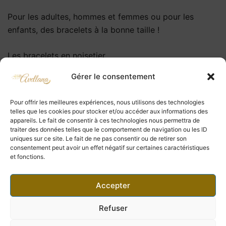
Pour les adultes, hommes et femmes ou pour les
enfants, des bracelets à la bonne taille !
Les bracelets en noisetier
Les colliers en noisetier
Gérer le consentement
Les bracelets en pierres
Les bracelets prénoms
Pour offrir les meilleures expériences, nous utilisons des technologies
telles que les cookies pour stocker et/ou accéder aux informations des
Des bijoux à offrir ou à s’offrir
appareils. Le fait de consentir à ces technologies nous permettra de
traiter des données telles que le comportement de navigation ou les ID
uniques sur ce site. Le fait de ne pas consentir ou de retirer son
Des bijoux nature, esthétiques et éthiques
consentement peut avoir un effet négatif sur certaines caractéristiques
et fonctions.
Chaque bijou est personnalisable selon vos souhaits
afin d’obtenir un bijou unique qui vous ressemble
Je suis à votre écoute !
Accepter
Personnalisez vos bijoux !
Refuser