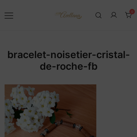
Skip
to
0
content
bracelet-noisetier-cristal-
de-roche-fb