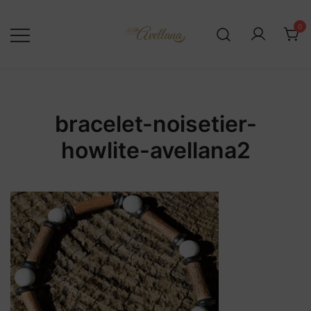
Skip
to
0
content
bracelet-noisetier-
howlite-avellana2