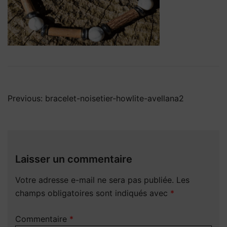
Navigation
Previous:
bracelet-noisetier-howlite-avellana2
de
l’article
Laisser un commentaire
Votre adresse e-mail ne sera pas publiée.
Les
champs obligatoires sont indiqués avec
*
Commentaire
*