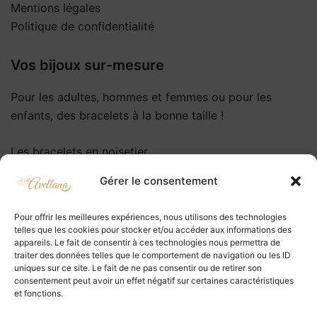
Mentions légales
Politique de confidentialité
Vos bijoux sur-mesure
Pour les adultes, hommes et femmes ou pour les
enfants, des bracelets à la bonne taille !
Les bracelets en noisetier
Les colliers en noisetier
Gérer le consentement
Les bracelets en pierres
Les bracelets prénoms
Pour offrir les meilleures expériences, nous utilisons des technologies
telles que les cookies pour stocker et/ou accéder aux informations des
Des bijoux à offrir ou à s’offrir
appareils. Le fait de consentir à ces technologies nous permettra de
traiter des données telles que le comportement de navigation ou les ID
uniques sur ce site. Le fait de ne pas consentir ou de retirer son
Des bijoux nature, esthétiques et éthiques
consentement peut avoir un effet négatif sur certaines caractéristiques
et fonctions.
Chaque bijou est personnalisable selon vos souhaits
afin d’obtenir un bijou unique qui vous ressemble