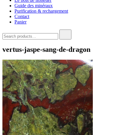
Le bois de noisetier
Guide des minéraux
Purification & rechargement
Contact
Panier
Search
for:
vertus-jaspe-sang-de-dragon