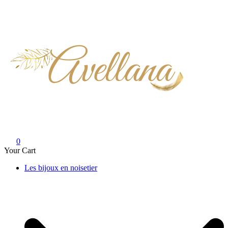
Skip
to
content
0
Your Cart
Les bijoux en noisetier