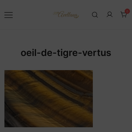
Skip
to
0
content
oeil-de-tigre-vertus