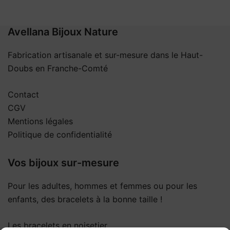
Avellana Bijoux Nature
Fabrication artisanale et sur-mesure dans le Haut-
Doubs en Franche-Comté
Contact
CGV
Mentions légales
Politique de confidentialité
Vos bijoux sur-mesure
Pour les adultes, hommes et femmes ou pour les
enfants, des bracelets à la bonne taille !
Les bracelets en noisetier